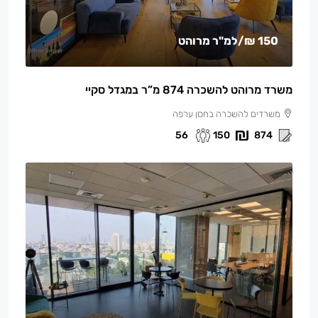
150 ₪
/למ"ר מרוהט
משרד מרוהט להשכרה 874 מ”ר במגדל סקיי
משרדים להשכרה בחסן ערפה
56
150
874