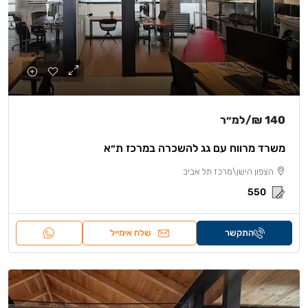
140 ₪
/למ״ר
משרד מרווח עם גג להשכרה במרכז ת״א
הצפון הישן\מרכז תל אביב
550
התקשר
שלח אימייל