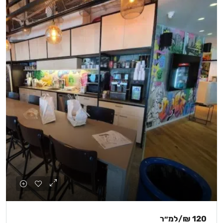
120 ₪
/למ״ר