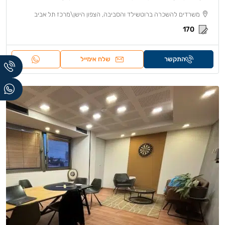
משרדים להשכרה ברוטשילד והסביבה, הצפון הישן\מרכז תל אביב
170
התקשר
שלח אימייל