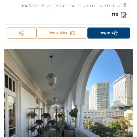
משרדים להשכרה ברוטשילד והסביבה, הצפון הישן\מרכז תל אביב
170
התקשר
שלח אימייל