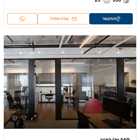
25
350
התקשר
שלח אימייל
140 ₪
/למ״ר