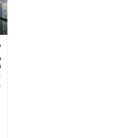
₪
ibus)