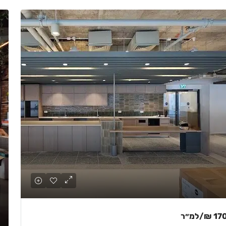
170 
/למ״ר