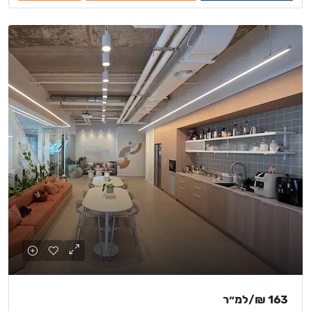
163 ₪
/למ״ר