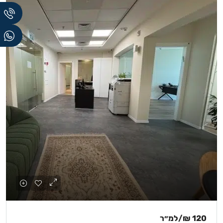
120 ₪
/למ״ר