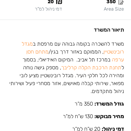
20
350
Area Size
דמי ניהול למ"ר
תיאור המשרד
משרד להשכרה בקומה גבוהה עם מרפסת ב
מגדל
רובינשטיין
, הממוקם באזור דרך בגין/
מתחם חסן
ערפה
במרכז תל אביב. המיקום האידיאלי, בסמוך
ל
תחנת הרכבת הקלה קרליבך
, מספק גישה נוחה
ומהירה לכל חלקי העיר. מגדל רובינשטיין מציע לובי
מפואר, שירותי קבלה מאוישים, אזור מסחרי פעיל ושירותי
ניהול מתקדמים.
גודל המשרד:
350 מ”ר
מחיר מבוקש:
130 ש”ח למ”ר
דמי ניהול:
20 ש”ח למ”ר