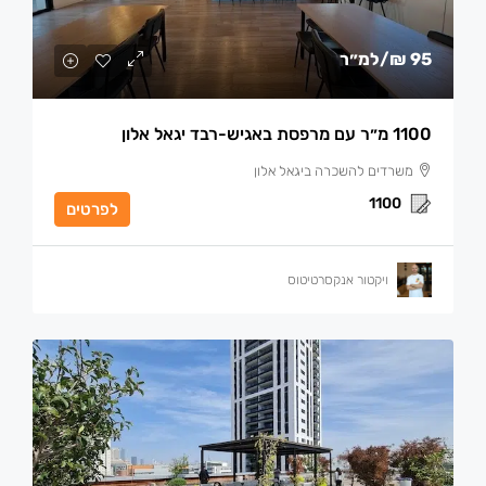
95 ₪
/למ״ר
1100 מ״ר עם מרפסת באגיש-רבד יגאל אלון
משרדים להשכרה ביגאל אלון
1100
לפרטים
ויקטור אנקסרטיטוס