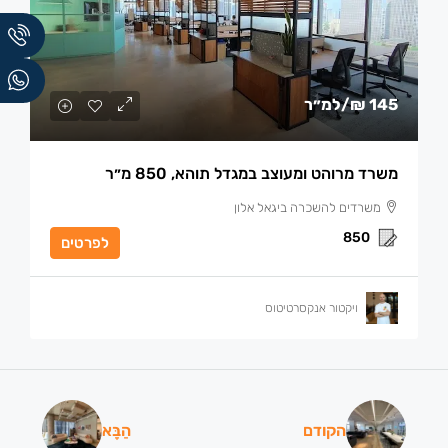
145 ₪
/למ״ר
משרד מרוהט ומעוצב במגדל תוהא, 850 מ״ר
משרדים להשכרה ביגאל אלון
850
לפרטים
ויקטור אנקסרטיטוס
הקודם
הַבָּא