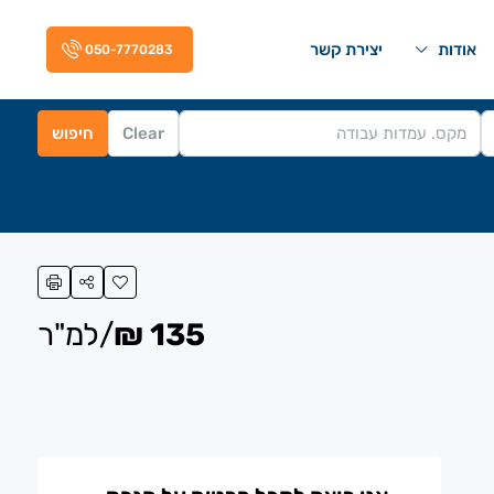
אודות
יצירת קשר
050-7770283
Clear
חיפוש
135 ₪
/למ"ר