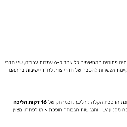
המשרד מחולק באופן יעיל וגמיש, וכולל חמישה חדרי צוותים פתוחים המתאימים כל אחד ל-6 עמדות עבודה, שני חדרי
’. קיימת אפשרות להסבה של חדרי צוות לחדרי ישיבות בהתאם
ת הרכבת הקלה קרליבך, ובמרחק של
16 דקות הליכה
מתחנת רכבת השלום. המגדל במרחק של 5 דקות הליכה מקניון TLV והנגישות הגבוהה הופכת אותו לפתרון מצוין