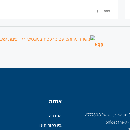
עומר קינן
הַבָּא
אודות
החברה
office@next-p
בין לקוחותינו
0