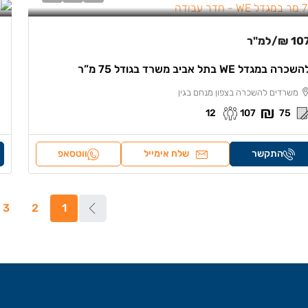
107 
/למ"ר
שכרה במגדל WE בתל אביב משרד בגודל 75 מ”ר
משרדים להשכרה בצפון מנחם בגין
12
107
75
התקשר
שלח אימייל
ווטסאפ
3
2
1