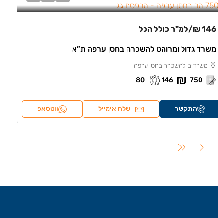
146 ₪
/למ"ר כולל הכל
משרד גדול ומרוהט להשכרה בחסן ערפה ת”א
משרדים להשכרה בחסן ערפה
80
146
750
התקשר
שלח אימייל
ווטסאפ