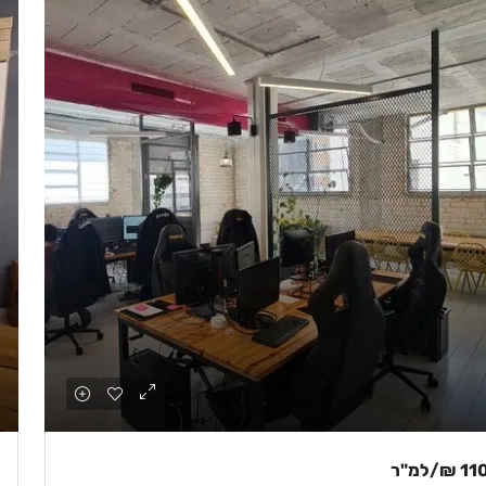
110 
/למ"ר