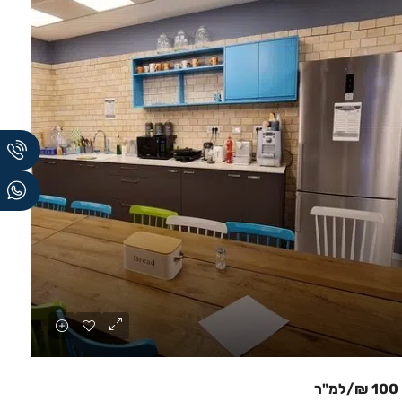
100 ₪
/למ"ר