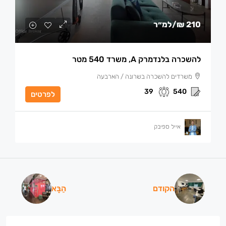
210 ₪
/למ״ר
להשכרה בלנדמרק A, משרד 540 מטר
משרדים להשכרה בשרונה / הארבעה
39
540
לפרטים
אייל ספיבק
הקודם
הַבָּא