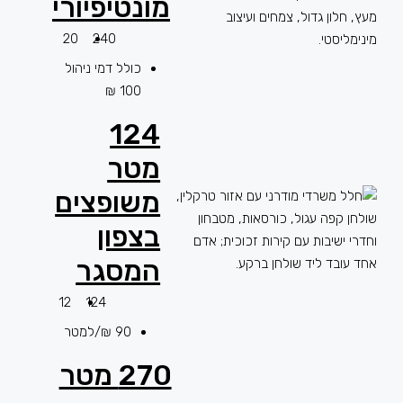
מונטיפיורי
20
240
כולל דמי ניהול
100 ₪
124
מטר
משופצים
בצפון
המסגר
12
124
90 ₪/למטר
270 מטר