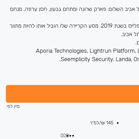
באזור תחנת רכבת תל אביב השלום: פארק שרונה ומתחם גבעון, חסן ערפה, מנחם
הוא החל את דרכו בנדל”ן מסחרי כמתווך משרדים בנקסט פלייס בשנת 2019. מסע הקריירה שלו הוביל אותו להיות מתווך
ל אביב.
.
תיק הארגוני שלו כוללות: Aporia Technologies, Lightrun Platform, Lightlytics,
Seemplicity Security, Landa, O
כרה (50)
מיין לפי:
145 ₪
/למ״ר