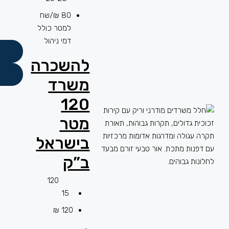
80 ₪/שח
למטר כולל
דמי ניהול
להשכרה
משרד
120
מטר
בישראל
ב”ק
120
15
120 ₪