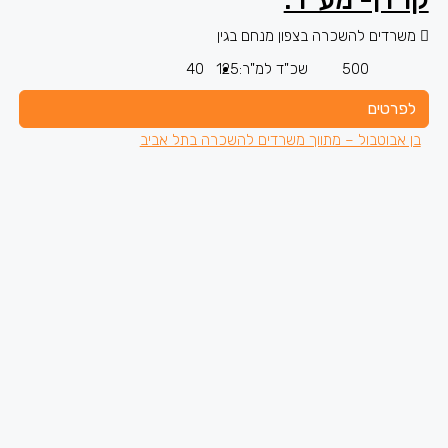
משרדים להשכרה בצפון מנחם בגין
500
שכ"ד למ"ר:
125
40
לפרטים
בן אבוטבול – מתווך משרדים להשכרה בתל אביב