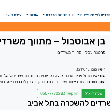
דים לפי מאפיינים
ליד תחנות הרכבת
אודות
יצירת קשר
בן אבוטבול – מתווך משרד
פרטנר עסקי ומתווך משרדים
רישיון סוכן:
3211042
אזורי שירות:
תל אביב: שרונה וגבעון, חסן ערפה, מנחם בגין צפון ויגאל אלון ו
התמחויות:
מתמחה באיתור משרדים נכונים במקום הנכון לחברות הייטק בתל
שלח דוא"ל
התקשר
050-7770283
משרדים להשכרה בתל אביב