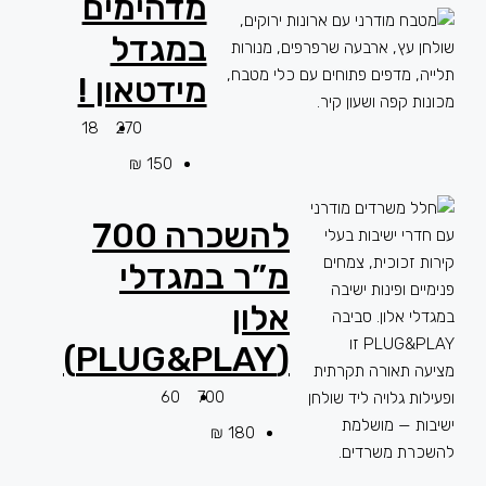
מדהימים
במגדל
מידטאון !
18
270
150 ₪
להשכרה 700
מ”ר במגדלי
אלון
(PLUG&PLAY)
60
700
180 ₪