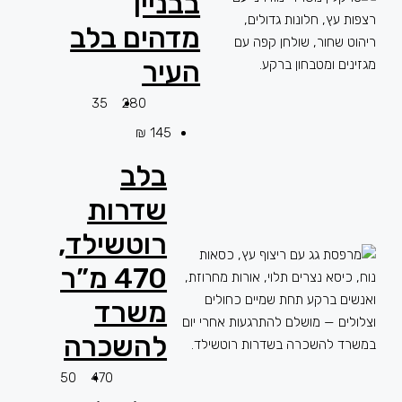
בבניין
מדהים בלב
העיר
35
280
145 ₪
בלב
שדרות
רוטשילד,
470 מ”ר
משרד
להשכרה
50
470