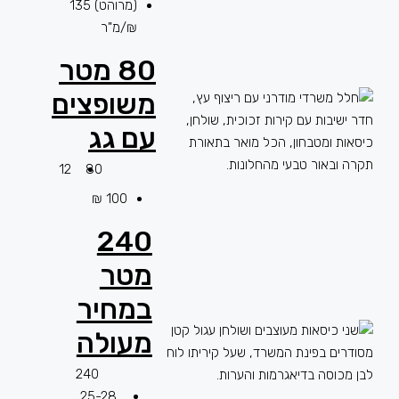
(מרוהט)
135
₪/מ"ר
80 מטר
משופצים
עם גג
12
80
100 ₪
240
מטר
במחיר
מעולה
240
25-28