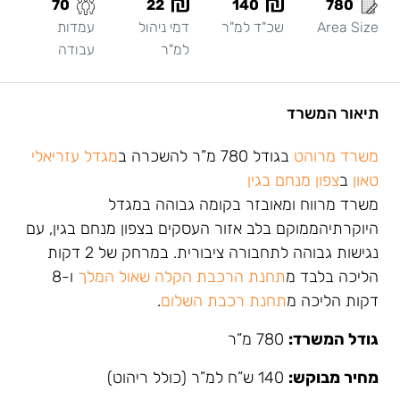
70
22
140
780
Area Size
שכ"ד למ"ר
דמי ניהול
עמדות
למ"ר
עבודה
תיאור המשרד
משרד מרוהט
בגודל 780 מ”ר להשכרה ב
מגדל עזריאלי
טאון
ב
צפון מנחם בגין
משרד מרווח ומאובזר בקומה גבוהה במגדל
היוקרתיהממוקם בלב אזור העסקים בצפון מנחם בגין, עם
נגישות גבוהה לתחבורה ציבורית. במרחק של 2 דקות
הליכה בלבד מ
תחנת הרכבת הקלה שאול המלך
ו-8
דקות הליכה מ
תחנת רכבת השלום
.
גודל המשרד:
780 מ”ר
מחיר מבוקש:
140 ש”ח למ”ר (כולל ריהוט)