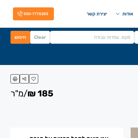
אודות
יצירת קשר
050-7770283
Clear
חיפוש
185 ₪
/מ"ר