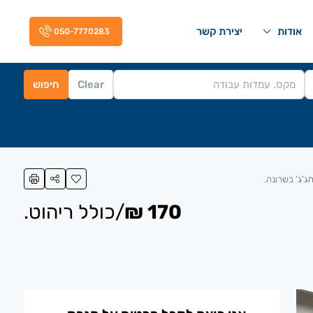
אודות
יצירת קשר
050-7770283
Clear
חיפוש
170 ₪
/כולל ריהוט.