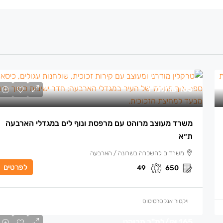
165 ₪
/למ״ר
משרד מעוצב מרוהט עם מרפסת ונוף לים במגדלי הארבעה
ת״א
משרדים להשכרה בשרונה / הארבעה
לפרטים
49
650
ויקטור אנקסרטיטוס
165 ₪
/למ"ר מרוהט