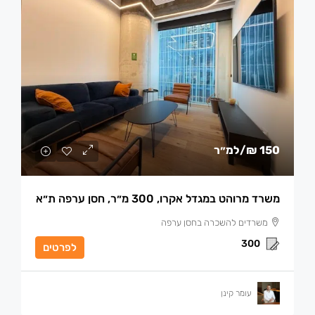
150 ₪
/למ״ר
משרד מרוהט במגדל אקרו, 300 מ״ר, חסן ערפה ת״א
משרדים להשכרה בחסן ערפה
300
לפרטים
עומר קינן