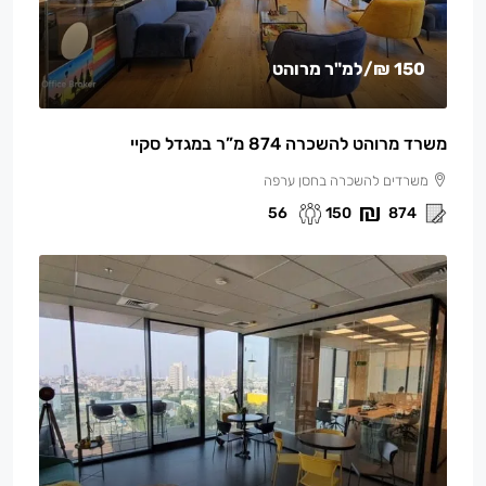
150 ₪
/למ"ר מרוהט
משרד מרוהט להשכרה 874 מ”ר במגדל סקיי
משרדים להשכרה בחסן ערפה
56
150
874