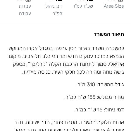
Area Size
שכ"ד למ"ר
דמי ניהול
עמדות
למ"ר
עבודה
תיאור המשרד
להשכרה משרד באזור חסן ערפה, במגדל אקרו המבוקש
הנמצא במרכז עסקים חדש ומודרני בלב תל אביב. מיקום
אידיאלי, סמוך לתחנת הרכבת הקלה “קרליבך” ,מספק
גישה נוחה ומהירה לכל חלקי העיר. כניסה מיידית.
גודל המשרד: 310 מ”ר.
מחיר מבוקש: 155 ש”ח למ”ר.
דמי ניהול: 16 ש”ח למ”ר.
אודות חלוקת המשרד: מטבח פתוח, חדר ישיבות, חדר
צוות ל 4 אנשים, פאן רום/חדר ישיבות קטן, חדר מנהל,