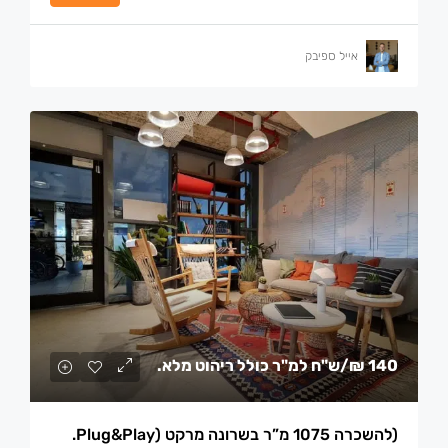
אייל ספיבק
140 ₪
/ש"ח למ"ר כולל ריהוט מלא.
(להשכרה 1075 מ”ר בשרונה מרקט (plug&play.