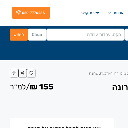
אודות
יצירת קשר
050-7770283
Clear
חיפוש
יום, רח׳ הארבעה, שרונה
ונה
155 ₪
/למ״ר