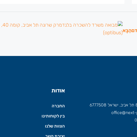
דם
הַבָּא
אודות
החברה
office@next-p
בין לקוחותינו
0
הצוות שלנו
יצירת קשר