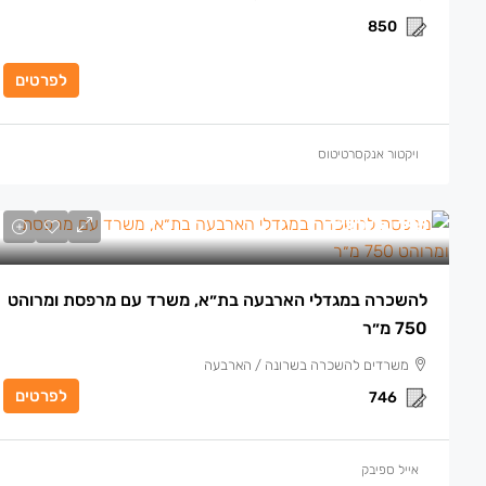
850
לפרטים
ויקטור אנקסרטיטוס
195 ₪
/למ״ר
להשכרה במגדלי הארבעה בת״א, משרד עם מרפסת ומרוהט
750 מ״ר
משרדים להשכרה בשרונה / הארבעה
לפרטים
746
אייל ספיבק