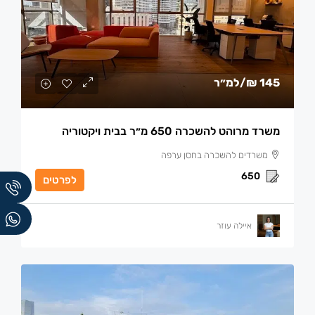
145 ₪
/למ״ר
משרד מרוהט להשכרה 650 מ״ר בבית ויקטוריה
משרדים להשכרה בחסן ערפה
650
לפרטים
איילה עוזר