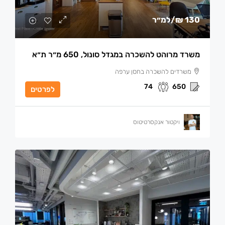
130 ₪
/למ״ר
משרד מרוהט להשכרה במגדל סונול, 650 מ״ר ת״א
משרדים להשכרה בחסן ערפה
74
650
לפרטים
ויקטור אנקסרטיטוס