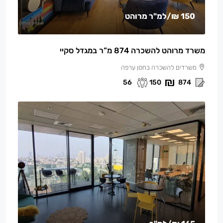
150 ₪
/למ"ר מרוהט
משרד מרוהט להשכרה 874 מ”ר במגדל סקיי
משרדים להשכרה בחסן ערפה
56
150
874