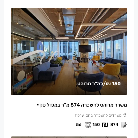
150 ₪
/למ"ר מרוהט
משרד מרוהט להשכרה 874 מ”ר במגדל סקיי
משרדים להשכרה בחסן ערפה
56
150
874