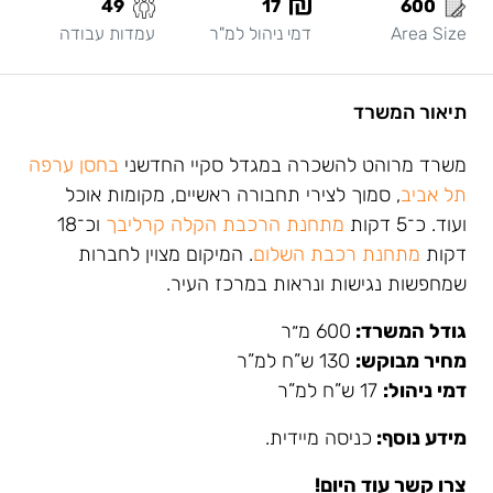
49
17
600
Area Size
דמי ניהול למ"ר
עמדות עבודה
תיאור המשרד
משרד מרוהט להשכרה במגדל סקיי החדשני
בחסן ערפה
תל אביב
, סמוך לצירי תחבורה ראשיים, מקומות אוכל
ועוד. כ־5 דקות
מתחנת הרכבת הקלה קרליבך
וכ־18
דקות
מתחנת רכבת השלום
. המיקום מצוין לחברות
שמחפשות נגישות ונראות במרכז העיר.
גודל המשרד:
600 מ״ר
מחיר מבוקש:
130 ש”ח למ”ר
דמי ניהול:
17 ש”ח למ”ר
מידע נוסף:
כניסה מיידית.
צרו קשר עוד היום!