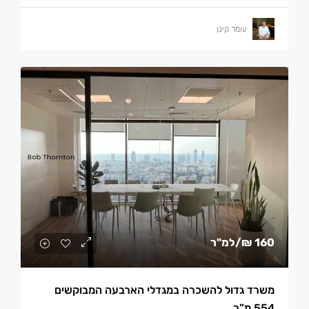
עומר קינן
160 ₪
/למ"ר
משרד גדול להשכרה במגדלי הארבעה המבוקשים
554 מ”ר