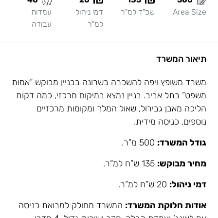
Area Size
שכ"ד למ"ר
דמי ניהול
עמדות
למ"ר
עבודה
תיאור המשרד
משרד משופץ ויפה להשכרה בשרונה בבניין מבוקש “אמות
משפט” בתל אביב. בניין נמצא במיקום מרכזי, כמה דקות
הליכה מאבן גבירול, שאול המלך ומקומות מרכזיים
נוספים. כניסה מידית.
גודל המשרד:
500 מ”ר.
מחיר מבוקש:
135 ש”ח למ”ר.
דמי ניהול:
20 ש”ח למ”ר.
אודות חלוקת המשרד:
המשרד מחולק למבואת כניסה