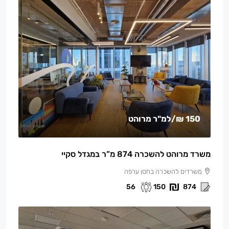
150 ₪
/למ"ר מרוהט
משרד מרוהט להשכרה 874 מ”ר במגדל סקיי
משרדים להשכרה בחסן ערפה
56
150
874