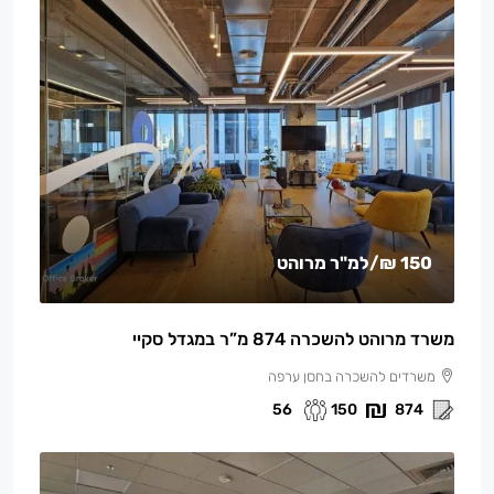
150 ₪
/למ"ר מרוהט
משרד מרוהט להשכרה 874 מ”ר במגדל סקיי
משרדים להשכרה בחסן ערפה
56
150
874