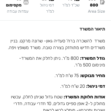
800
שכ"ד למ"ר
דמי ניהול
מקסימום
Area Size
למ"ר
עמדות עבודה
תיאור המשרד
משרד להשכרה ברח’ סעדיה גאון- שרונה מרקט. בניין
משרדים חדיש מתוחזק בצורה טובה. משרד משופץ ויפה.
גודל המשרד:
800 מ”ר. ניתן לחלק את המשרד-
מינימום 500 מ”ר.
מחיר מבוקש:
75 ש”ח למ”ר.
דמי ניהול:
20 ש”ח למ”ר.
אודות חלוקת המשרד:
שטח גדול שניתן לחלק. עכשיו
מחולק ל-2 אופן ספייס גדולים, 10 חדרי עבודה, חדרי
ישיבות ומטבחון- מומלץ לבוא לראות.