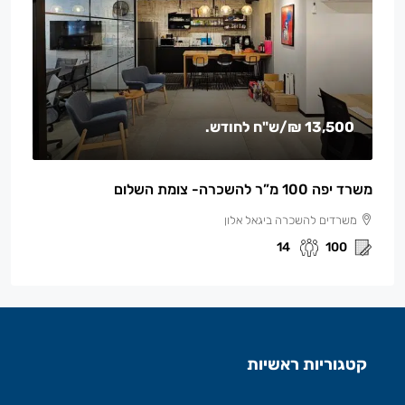
13,500 ₪
/ש"ח לחודש.
משרד יפה 100 מ”ר להשכרה- צומת השלום
משרדים להשכרה ביגאל אלון
14
100
קטגוריות ראשיות