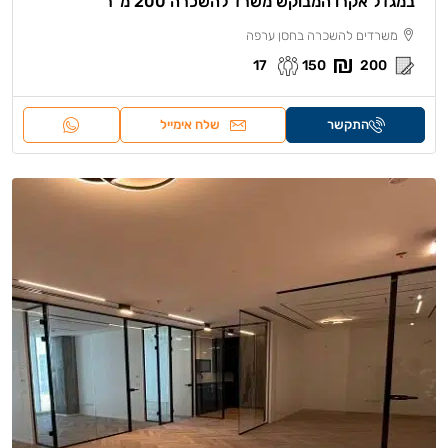
במגדל אקרו המבוקש משרד להשכרה 200 מ”ר
משרדים להשכרה בחסן ערפה
17
150
200
התקשר
שלח אימייל