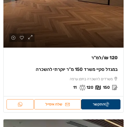
120 ₪
/למ"ר
במגדל סקיי משרד 150 מ”ר יוקרתי להשכרה
משרדים להשכרה בחסן ערפה
11
120
150
התקשר
שלח אימייל