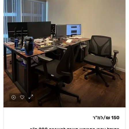
150 ₪
/למ"ר