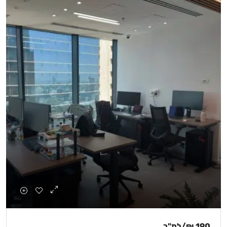
190 ₪
/למ"ר