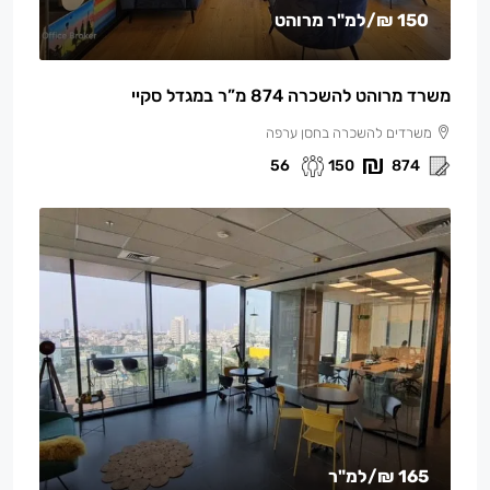
150 ₪
/למ"ר מרוהט
משרד מרוהט להשכרה 874 מ”ר במגדל סקיי
משרדים להשכרה בחסן ערפה
56
150
874
165 ₪
/למ"ר