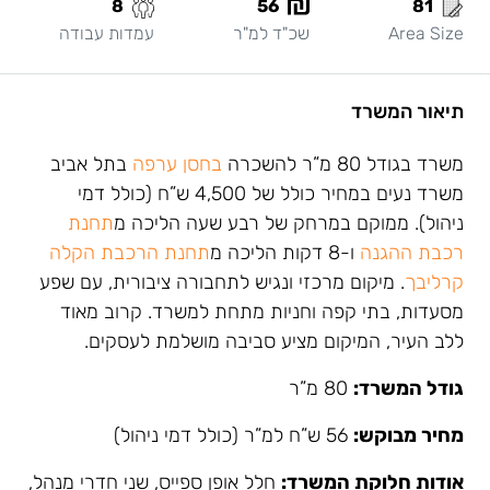
8
56
81
Area Size
שכ"ד למ"ר
עמדות עבודה
תיאור המשרד
משרד בגודל 80 מ”ר להשכרה
בחסן ערפה
בתל אביב
משרד נעים במחיר כולל של 4,500 ש”ח (כולל דמי
ניהול). ממוקם במרחק של רבע שעה הליכה מ
תחנת
רכבת ההגנה
ו-8 דקות הליכה מ
תחנת הרכבת הקלה
קרליבך
. מיקום מרכזי ונגיש לתחבורה ציבורית, עם שפע
מסעדות, בתי קפה וחניות מתחת למשרד. קרוב מאוד
ללב העיר, המיקום מציע סביבה מושלמת לעסקים.
גודל המשרד:
80 מ”ר
מחיר מבוקש:
56 ש”ח למ”ר (כולל דמי ניהול)
אודות חלוקת המשרד:
חלל אופן ספייס, שני חדרי מנהל,