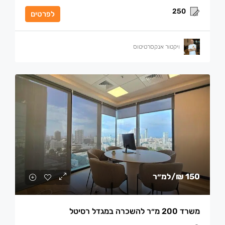
250
לפרטים
ויקטור אנקסרטיטוס
150 ₪
/למ״ר
משרד 200 מ״ר להשכרה במגדל רסיטל