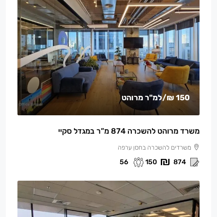
150 ₪
/למ"ר מרוהט
משרד מרוהט להשכרה 874 מ”ר במגדל סקיי
משרדים להשכרה בחסן ערפה
56
150
874