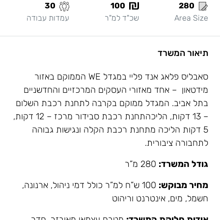
30
100
280
Area Size
שכ"ד למ"ר
עמדות עבודה
תיאור המשרד
סאבליס פלאג אנד פליי במגדל WE הממוקם באזור
מידטאון – אחד מאזורי העסקים המרכזיים והחדשניים
בתל אביב. המגדל ממוקם בקרבה לתחנת רכבת השלום
– 13 דקות, הליכהתחנת רכבת סבידור מרכז – 12 דקות,
5 דקות הליכה מתחנת רכבת הקלה ונגישות גבוהה
לתחבורה ציבורית.
גודל המשרד:
280 מ”ר
מחיר מבוקש:
100 ש”ח למ”ר כולל דמי ניהול, ארנונה,
חשמל, מים, אינטרנט וריהוט
אודות חלוקת המשרד:
מטבח עצמאי מאובזר, חדר