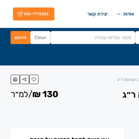
אודות
יצירת קשר
050-7770283
Clear
חיפוש
130 ₪
/למ״ר