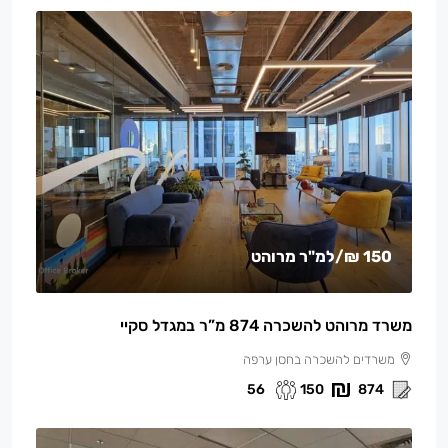
150 ₪
/למ"ר מרוהט
משרד מרוהט להשכרה 874 מ”ר במגדל סקיי
משרדים להשכרה בחסן ערפה
56
150
874