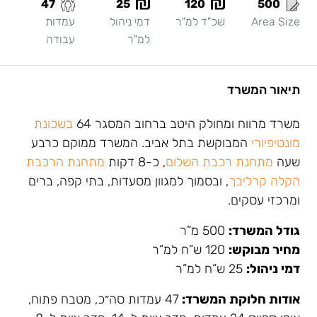
47
25
120
500
Area Size
שכ"ד למ"ר
דמי ניהול
עמדות
למ"ר
עבודה
תיאור המשרד
משרד מרווח ומחולק היטב ברחוב המסגר 64
בשכונת
מונטיפיורי
המבוקשת בתל אביב. המשרד ממוקם כרבע
שעה
מתחנת רכבת השלום
, כ-8 דקות
מתחנת הרכבת
הקלה קרליבך
, ובסמוך למגוון מסעדות, בתי קפה, ברים
ומרכזי עסקים.
גודל המשרד:
500 מ”ר
מחיר מבוקש:
120 ש”ח למ”ר
דמי ניהול:
25 ש”ח למ”ר
אודות חלוקת המשרד:
47 עמדות סה״כ, מטבח פתוח,