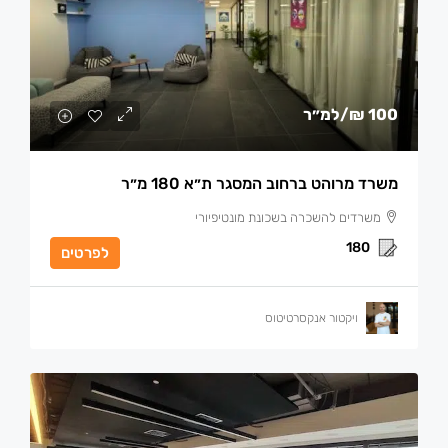
100 ₪
/למ״ר
משרד מרוהט ברחוב המסגר ת״א 180 מ״ר
משרדים להשכרה בשכונת מונטיפיורי
180
לפרטים
ויקטור אנקסרטיטוס