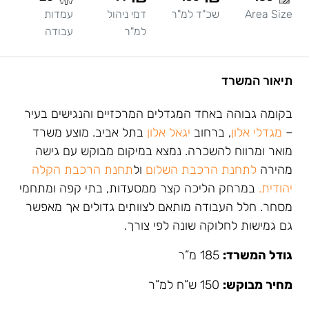
Area Size
שכ"ד למ"ר
דמי ניהול
עמדות
למ"ר
עבודה
תיאור המשרד
בקומה גבוהה באחד המגדלים המרכזיים והנגישים בעיר
–
מגדלי אלון
, ברחוב
יגאל אלון
בתל אביב. מוצע משרד
מואר ומרווח להשכרה. נמצא במיקום מבוקש עם גישה
מהירה
לתחנת הרכבת השלום
ול
תחנת הרכבת הקלה
יהודית.
במרחק הליכה קצר ממסעדות, בתי קפה ומתחמי
מסחר. חלל העבודה מותאם לצוותים גדולים אך מאפשר
גם גמישות לחלוקה שונה לפי צורך.
גודל המשרד:
185 מ”ר
מחיר מבוקש:
150 ש”ח למ”ר