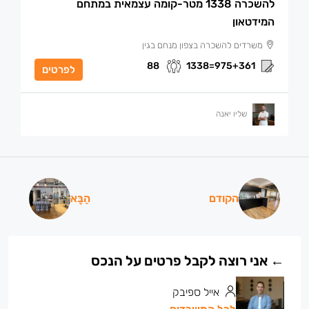
להשכרה 1338 מטר-קומה עצמאית במתחם
המידטאון
משרדים להשכרה בצפון מנחם בגין
88
975+361=1338
לפרטים
שליו יאנה
הקודם
הַבָּא
אייל ספיבק