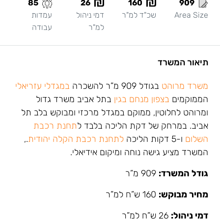
85
26
160
909
Area Size
שכ"ד למ"ר
דמי ניהול
עמדות
למ"ר
עבודה
תיאור המשרד
משרד מרוהט
בגודל 909 מ”ר להשכרה
במגדלי עזריאלי
הממוקמים
בצפון מנחם בגין
בתל אביב משרד גדול
ומרוהט לחלוטין, ממוקם במגדל מרכזי ומבוקש בלב תל
אביב. במרחק של דקת הליכה בלבד ל
תחנת רכבת
השלום
ו-5 דקות הליכה
לתחנת רכבת הקלה יהודית
.,
המשרד מציע גישה נוחה ומיקום אידיאלי.
גודל המשרד:
909 מ”ר
מחיר מבוקש:
160 ש”ח למ”ר
דמי ניהול:
26 ש”ח למ”ר