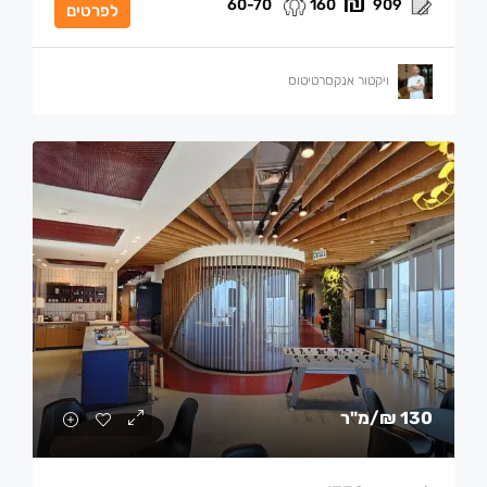
60-70
160
909
לפרטים
ויקטור אנקסרטיטוס
130 ₪
/מ"ר