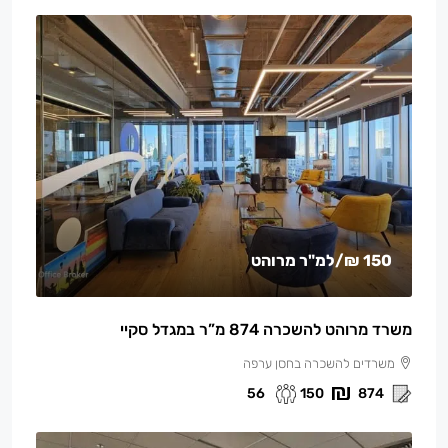
150 ₪
/למ"ר מרוהט
משרד מרוהט להשכרה 874 מ”ר במגדל סקיי
משרדים להשכרה בחסן ערפה
56
150
874