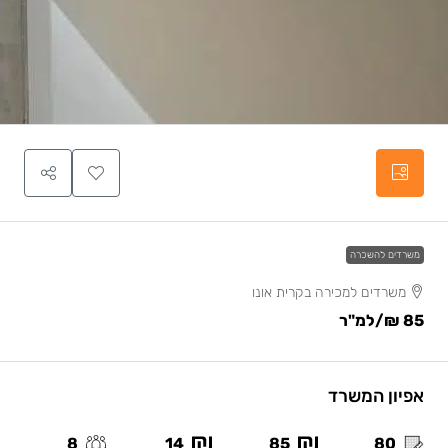
משרדים להשכרה
משרדים למכירה בקרית אונו
85 ₪
/למ"ר
אפיון המשרד
8
14
85
80