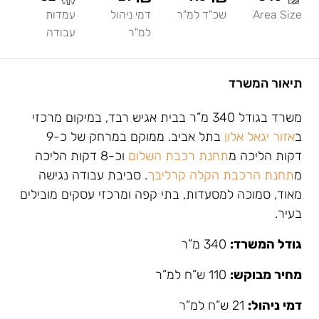
Area Size
שכ"ד למ"ר
דמי ניהול
עמדות
למ"ר
עבודה
תיאור המשרד
משרד בגודל 340 מ”ר בבית אגיש רבד, במיקום מרכזי
ב
אזור יגאל אלון
בתל אביב. ממוקם במרחק של כ-9
דקות הליכה מ
תחנת רכבת השלום
וכ-8 דקות הליכה
מ
תחנת הרכבת הקלה קרליבך
. סביבת עבודה נגישה
מאוד, סמוכה למסעדות, בתי קפה ומרכזי עסקים מובילים
בעיר.
גודל המשרד:
340 מ”ר
מחיר מבוקש:
110 ש”ח למ”ר
דמי ניהול:
21 ש”ח למ”ר