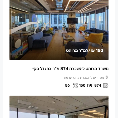
150 ₪
/למ"ר מרוהט
משרד מרוהט להשכרה 874 מ”ר במגדל סקיי
משרדים להשכרה בחסן ערפה
56
150
874