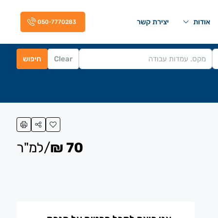
אודות
יצירת קשר
050-7770283
Clear
חיפוש
70 ₪
/למ"ר