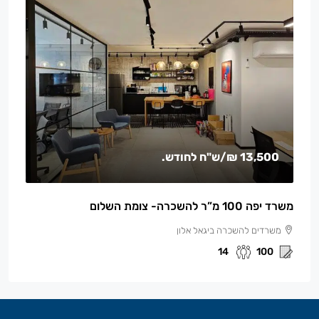
13,500 ₪
/ש"ח לחודש.
משרד יפה 100 מ”ר להשכרה- צומת השלום
משרדים להשכרה ביגאל אלון
14
100