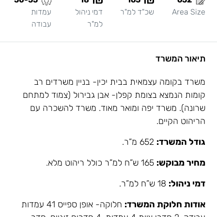
Area Size
שכ"ד למ"ר
דמי ניהול
עמדות
למ"ר
עבודה
תיאור המשרד
משרד בקומה עצמאית בבית יכין- בניין משרדים רב
קומות הנמצא בצומת קפלן- אבן גבירול (צמוד למתחם
שרונה). משרד יפה ומואר מאוד. משרד להשכרה עם
הריהוט הקיים.
גודל המשרד:
652 מ”ר.
מחיר מבוקש:
165 ש”ח למ”ר כולל ריהוט מלא.
דמי ניהול:
18 ש”ח למ”ר.
אודות חלוקת המשרד:
חלוקה- אופן ספייס 41 עמדות