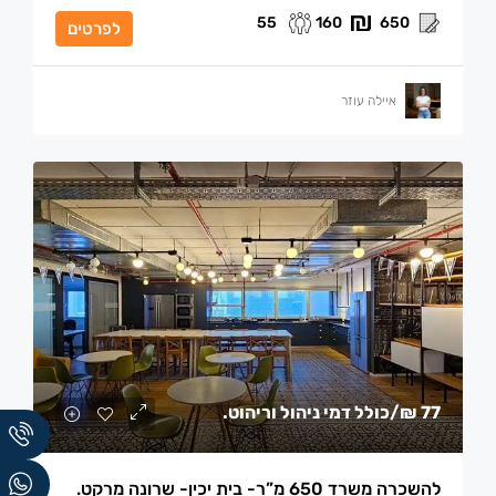
55
160
650
לפרטים
איילה עוזר
77 ₪
/כולל דמי ניהול וריהוט.
להשכרה משרד 650 מ”ר- בית יכין- שרונה מרקט.