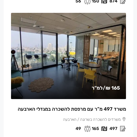
56
150
874
165 ₪
/למ"ר
משרד 497 מ”ר עם מרפסת להשכרה במגדלי הארבעה
משרדים להשכרה בשרונה / הארבעה
49
165
497