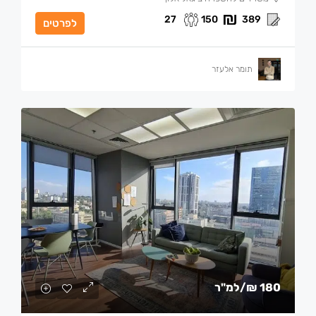
27
150
389
לפרטים
תומר אלעזר
180 ₪
/למ"ר