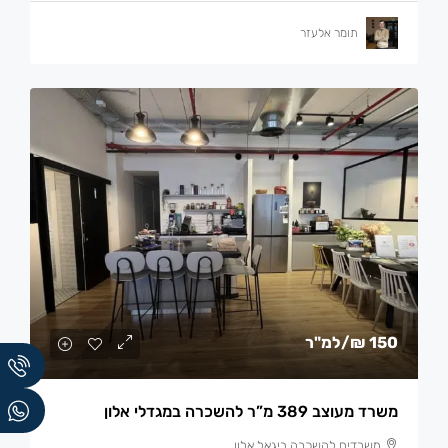
תומר אלעזר
150 ₪
/למ"ר
משרד מעוצב 389 מ”ר להשכרה במגדלי אלון
משרדים להשכרה ביגאל אלון