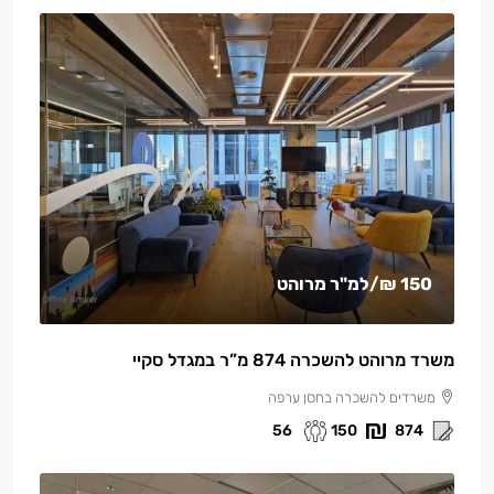
150 ₪
/למ"ר מרוהט
משרד מרוהט להשכרה 874 מ”ר במגדל סקיי
משרדים להשכרה בחסן ערפה
56
150
874