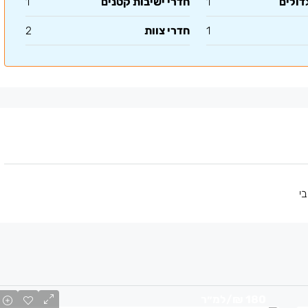
דולים
1
חדרי ישיבות קטנים
1
1
חדרי צוות
2
י
180 ₪
/למ״ר