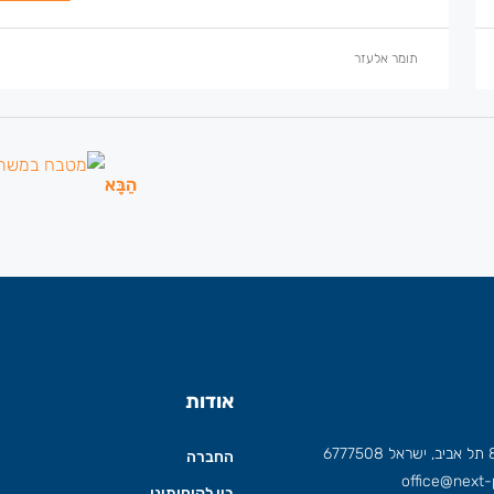
תומר אלעזר
הַבָּא
אודות
החברה
office@next-p
בין לקוחותינו