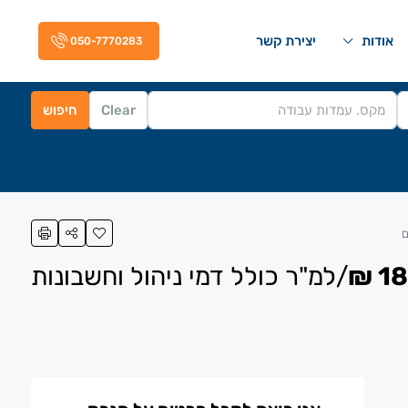
אודות
יצירת קשר
050-7770283
Clear
חיפוש
180
/למ"ר כולל דמי ניהול וחשבונות