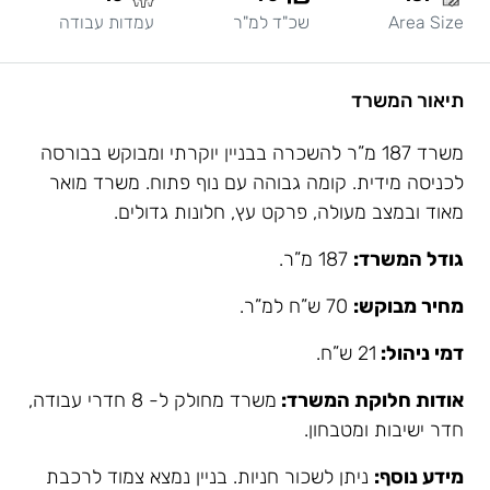
Area Size
שכ"ד למ"ר
עמדות עבודה
תיאור המשרד
משרד 187 מ”ר להשכרה בבניין יוקרתי ומבוקש בבורסה
לכניסה מידית. קומה גבוהה עם נוף פתוח. משרד מואר
מאוד ובמצב מעולה, פרקט עץ, חלונות גדולים.
גודל המשרד:
187 מ”ר.
מחיר מבוקש:
70 ש”ח למ”ר.
דמי ניהול:
21 ש”ח.
אודות חלוקת המשרד:
משרד מחולק ל- 8 חדרי עבודה,
חדר ישיבות ומטבחון.
מידע נוסף:
ניתן לשכור חניות. בניין נמצא צמוד לרכבת