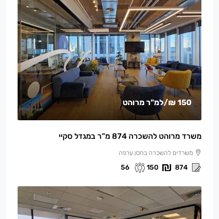
150 ₪
/למ"ר מרוהט
משרד מרוהט להשכרה 874 מ”ר במגדל סקיי
משרדים להשכרה בחסן ערפה
56
150
874