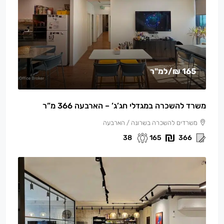
165 ₪
/למ"ר
משרד להשכרה במגדלי חג’ג’ – הארבעה 366 מ”ר
משרדים להשכרה בשרונה / הארבעה
38
165
366