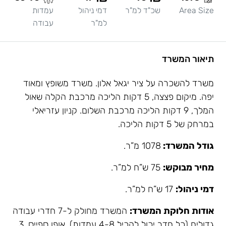
Area Size
שכ"ד למ"ר
דמי ניהול
עמדות
למ"ר
עבודה
תיאור המשרד
משרד להשכרה על ציר יגאל אלון. משרד משופץ ומאוד
יפה. מיקום פצצה, 5 דקות הליכה מרכבת הקלה שאול
המלך, 9 דקות הליכה מרכבת השלום. קניון עזריאלי
במרחק של 5 דקות הליכה.
גודל המשרד:
1078 מ”ר.
מחיר מבוקש:
75 ש”ח למ”ר.
דמי ניהול:
17 ש”ח למ”ר.
אודות חלוקת המשרד:
המשרד מחולק ל-7 חדרי עבודה
גדולים (כל חדר יכול להכיל 4-8 עמדות), אופן ספייס, 3