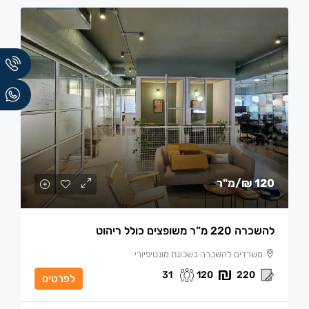
120 ₪
/מ"ר
להשכרה 220 מ”ר משופצים כולל ריהוט
משרדים להשכרה בשכונת מונטיפיורי
31
120
220
לפרטים