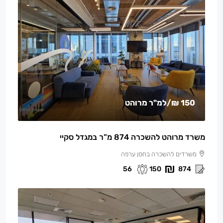
150 ₪
/למ"ר מרוהט
משרד מרוהט להשכרה 874 מ”ר במגדל סקיי
משרדים להשכרה בחסן ערפה
56
150
874