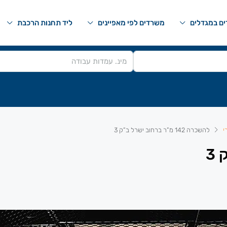
ם במגדלים
משרדים לפי מאפיינים
ליד תחנות הרכבת
י
להשכרה 142 מ”ר ברחוב ישרל ב”ק 3