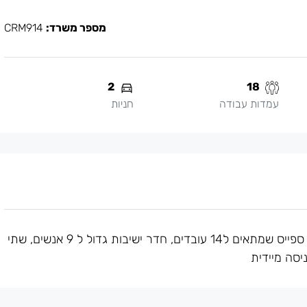
מספר משרד:
CRM914
2
18
עמדות עבודה
חניות
להשכרה משרד משופץ מן היסוד. המשרד מחולק לאופן ספייס שמתאים ל14 עובדים, חדר ישיבות גדול ל 9 אנשים, שתי
יסה מיידית