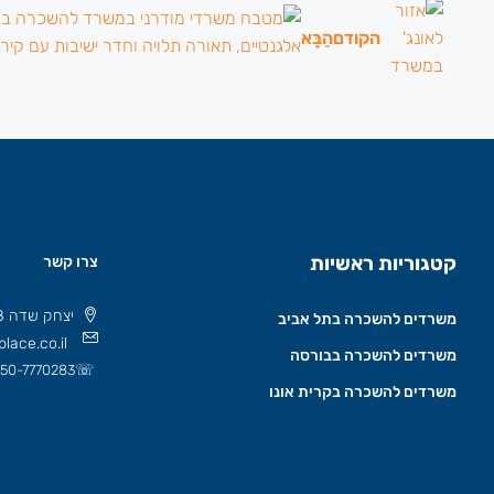
הקודם
הַבָּא
קטגוריות ראשיות
צרו קשר
יצחק שדה 8 תל אביב, ישראל 6777508
משרדים להשכרה בתל אביב
lace.co.il
משרדים להשכרה בבורסה
☏
50-7770283
משרדים להשכרה בקרית אונו