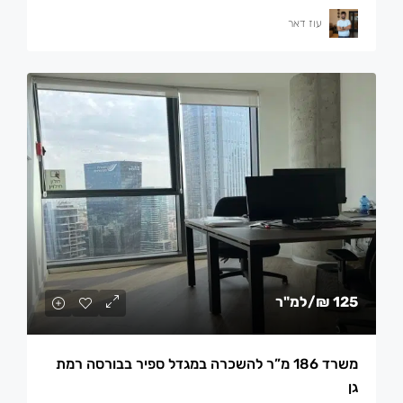
עוז דאר
125 ₪
/למ"ר
משרד 186 מ”ר להשכרה במגדל ספיר בבורסה רמת
גן