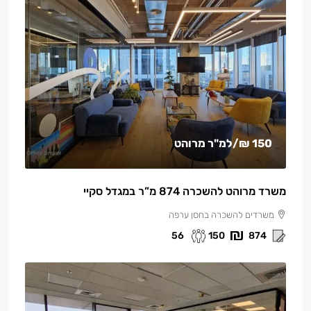
150 ₪
/למ"ר מרוהט
משרד מרוהט להשכרה 874 מ”ר במגדל סקיי
משרדים להשכרה בחסן ערפה
56
150
874