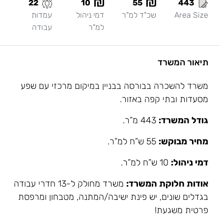
22
10
55
443
Area Size
שכ"ד למ"ר
דמי ניהול
עמדות
למ"ר
עבודה
תיאור המשרד
משרד להשכרה בבורסה בבניין במיקום מרכזי עם שפע
מסעדות ובתי קפה באזור.
גודל המשרד:
443 מ”ר.
מחיר מבוקש:
55 ש”ח למ”ר.
דמי ניהול:
10 ש”ח למ”ר.
אודות חלוקת המשרד:
משרד מחולק ל-13 חדרי עבודה
בגדלים שונים, יש פינת ישיבה/המתנה, מטבחון ומרפסת
פרטית משגעת!