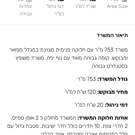
Area Size
שכ"ד למ"ר
דמי ניהול
עמדות
למ"ר
עבודה
תיאור המשרד
משרד 753 מ”ר עם חלוקה פנימית מצוינת במגדל מפואר
ומבוקש. קומה גבוהה מאוד עם נוף יפה. משרד משופץ
בסטנדרט גבוהה.
גודל המשרד:
753 מ”ר
מחיר מבוקש:
120 ש”ח למ”ר
דמי ניהול:
20 ש”ח למ”ר
אודות חלוקת המשרד:
המשרד מחולק ל 2 אופן ספייס,
2 חדרי צוות, 10 חדרים כולל חדר ישיבות, מטבח גדול עם
חלל למקומות ישיבה ומטבחון, אזור קבלה.