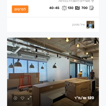
משרדים להשכרה בבורסה
40-45
130
700
לפרטים
אייל ספיבק
120 ₪
/מ"ר