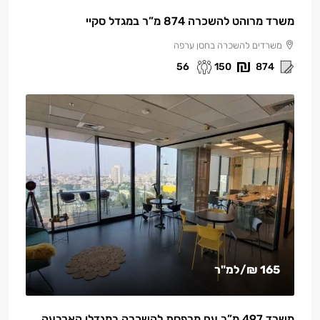
משרד מרוהט להשכרה 874 מ”ר במגדל סקיי
משרדים להשכרה בחסן ערפה
56
150
874
165 ₪
/למ"ר
משרד 497 מ”ר עם מרפסת להשכרה במגדלי הארבעה