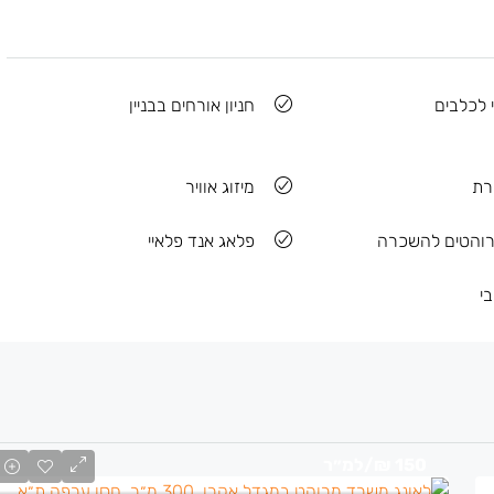
י לכלבים
חניון אורחים בבניין
רת
מיזוג אוויר
והטים להשכרה
פלאג אנד פלאיי
י
150 ₪
/למ״ר