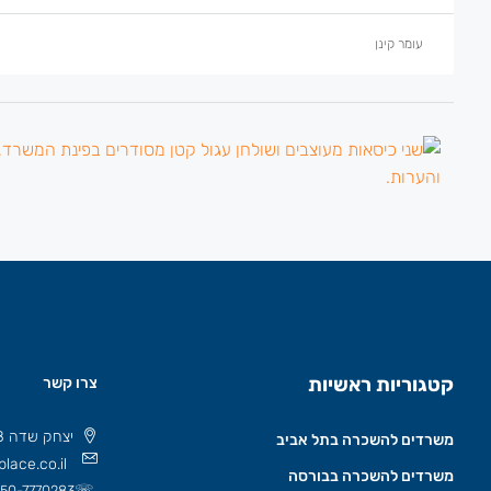
עומר קינן
קטגוריות ראשיות
צרו קשר
יצחק שדה 8 תל אביב, ישראל 6777508
משרדים להשכרה בתל אביב
lace.co.il
משרדים להשכרה בבורסה
☏
50-7770283