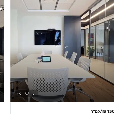
130 
/למ"ר