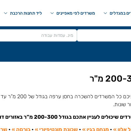
ם במגדלים
משרדים לפי מאפיינים
ליד תחנות הרכבת
ר שונות.
 שיכולים לעניין אתכם בגודל 200-300 מ”ר באזורים דומים:
 אלון »
•
מנחם בגין »
•
שכונת מונטיפיורי »
•
בורסה »
•
שרו