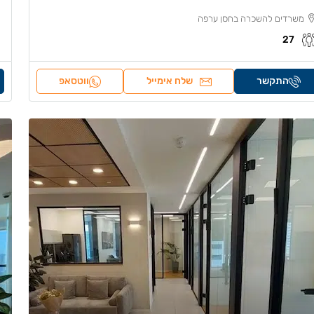
משרדים להשכרה בחסן ערפה
27
התקשר
שלח אימייל
ווטסאפ