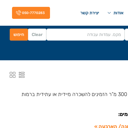
אודות
יצירת קשר
050-7770283
Clear
חיפוש
לפניכם כל המשרדים להשכרה בחסן ערפה בגודל של 200 מ”ר עד 300 מ”ר הזמינים להשכרה מיידית או עתידית ברמות
נה/ הארבעה »