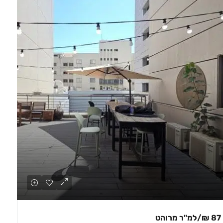
87 ₪
/למ"ר מרוהט