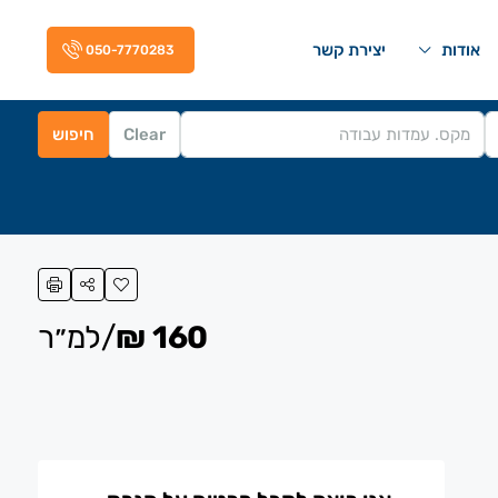
אודות
יצירת קשר
050-7770283
Clear
חיפוש
160 ₪
/למ״ר