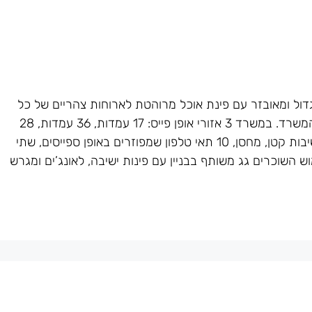
ל ומאובזר עם פינת אוכל מרוהטת לארוחות צהריים של כל
החברה ומטבח קטן יותר המשרת את חלק הרחוק של המשרד. במשרד 3 אזורי אופן פייס: 17 עמדות, 36 עמדות, 28
עמדות, 6 חדרי עבודה זוגיים, חדר ישיבות גדול, חדר ישיבות קטן, מחסן, 10 תאי טלפון שמפוזרים באופן ספייסים, שתי
 השוכרים גג משותף בבניין עם פינות ישיבה, לאונג’ים ומגרש