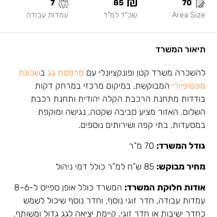
7
85
70
Area Size
שכ"ד למ"ר
עמדות עבודה
תיאור המשרד
להשכרה משרד קטן ופונקציונלי עם
מרפסת גג
ב
שכונת
מונטיפיורי
המבוקשת, במיקום מרכזי במרחק דקות
בודדות מתחנת הרכבת הקלה יהודית ותחנת רכבת
השלום. האזור מציע סביבה שקטה, נגישה ומוקפת
במסעדות, בתי קפה ושירותים נוספים.
גודל המשרד:
70 מ”ר
מחיר מבוקש:
85 ש”ח למ”ר כולל דמי ניהול
אודות חלוקת המשרד:
המשרד כולל אופן ספייס ל-6–8
עמדות עבודה, חדר זוגי נוסף, וחדר נוסף שיכול לשמש
כחדר ישיבות או חדר זוגי. קיימת יציאה לגג גדול ומשותף.