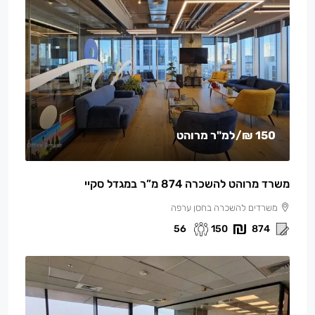
150 ₪
/למ"ר מרוהט
משרד מרוהט להשכרה 874 מ”ר במגדל סקיי
משרדים להשכרה בחסן ערפה
56
150
874