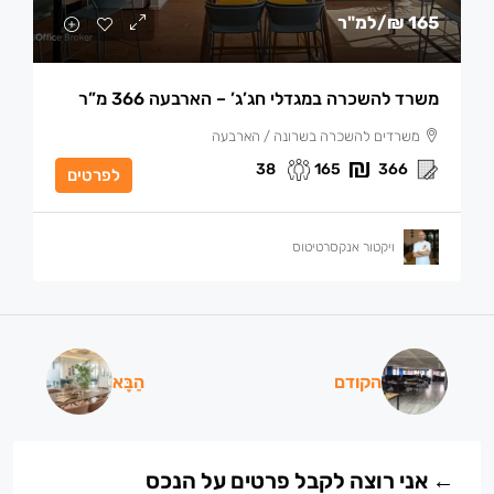
165 ₪
/למ"ר
משרד להשכרה במגדלי חג’ג’ – הארבעה 366 מ”ר
משרדים להשכרה בשרונה / הארבעה
38
165
366
לפרטים
ויקטור אנקסרטיטוס
הקודם
הַבָּא