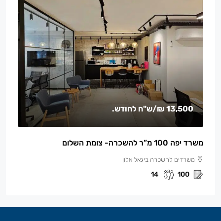
13,500 ₪
/ש"ח לחודש.
משרד יפה 100 מ”ר להשכרה- צומת השלום
משרדים להשכרה ביגאל אלון
14
100