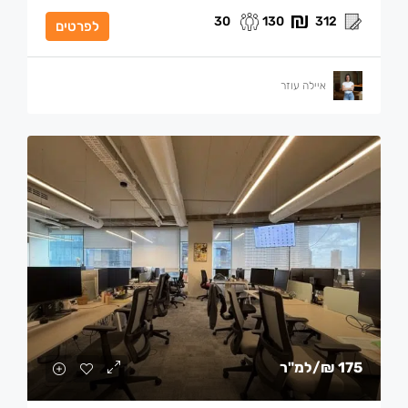
30
130
312
לפרטים
איילה עוזר
175 ₪
/למ"ר