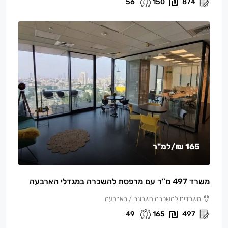
56
150
874
165 ₪
/למ"ר
משרד 497 מ”ר עם מרפסת להשכרה במגדלי הארבעה
משרדים להשכרה בשרונה / הארבעה
49
165
497